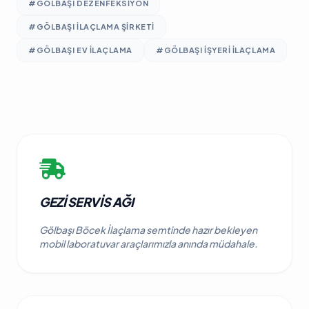
#GÖLBAŞI DEZENFEKSIYON
#GÖLBAŞI ILAÇLAMA ŞIRKETI
#GÖLBAŞI EV ILAÇLAMA
#GÖLBAŞI IŞYERI ILAÇLAMA
GEZI SERVIS AĞI
Gölbaşı Böcek İlaçlama semtinde hazır bekleyen
mobil laboratuvar araçlarımızla anında müdahale.