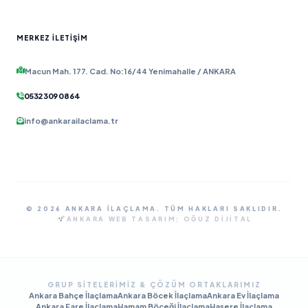
MERKEZ İLETIŞIM
Macun Mah. 177. Cad. No:16/44 Yenimahalle / ANKARA
0532 309 08 64
info@ankarailaclama.tr
© 2026 ANKARA İLAÇLAMA. TÜM HAKLARI SAKLIDIR.
ANKARA WEB TASARIM:
OĞUZ DIJITAL
GRUP SITELERIMIZ & ÇÖZÜM ORTAKLARIMIZ
Ankara Bahçe İlaçlama
Ankara Böcek İlaçlama
Ankara Ev İlaçlama
Ankara Fare İlaçlama
Hamam Böceği İlaçlama
Haşere İlaçlama