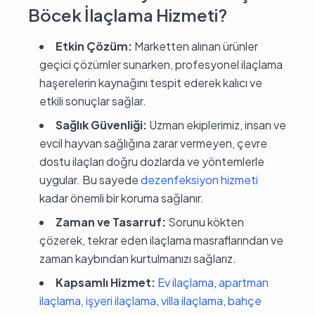
Böcek İlaçlama Hizmeti?
Etkin Çözüm:
Marketten alınan ürünler
geçici çözümler sunarken, profesyonel ilaçlama
haşerelerin kaynağını tespit ederek kalıcı ve
etkili sonuçlar sağlar.
Sağlık Güvenliği:
Uzman ekiplerimiz, insan ve
evcil hayvan sağlığına zarar vermeyen, çevre
dostu ilaçları doğru dozlarda ve yöntemlerle
uygular. Bu sayede
dezenfeksiyon hizmeti
kadar önemli bir koruma sağlanır.
Zaman ve Tasarruf:
Sorunu kökten
çözerek, tekrar eden ilaçlama masraflarından ve
zaman kaybından kurtulmanızı sağlarız.
Kapsamlı Hizmet:
Ev ilaçlama
,
apartman
ilaçlama
,
işyeri ilaçlama
,
villa ilaçlama
,
bahçe