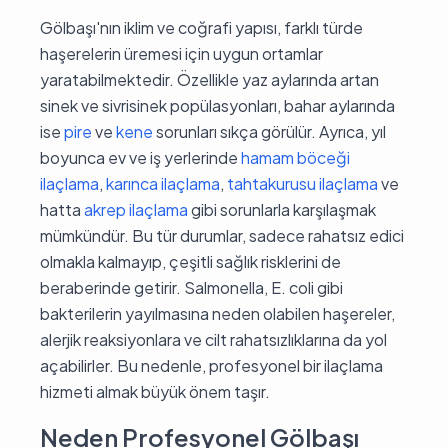
Gölbaşı'nın iklim ve coğrafi yapısı, farklı türde
haşerelerin üremesi için uygun ortamlar
yaratabilmektedir. Özellikle yaz aylarında artan
sinek ve sivrisinek popülasyonları, bahar aylarında
ise
pire
ve
kene
sorunları sıkça görülür. Ayrıca, yıl
boyunca ev ve iş yerlerinde
hamam böceği
ilaçlama
,
karınca ilaçlama
,
tahtakurusu ilaçlama
ve
hatta
akrep ilaçlama
gibi sorunlarla karşılaşmak
mümkündür. Bu tür durumlar, sadece rahatsız edici
olmakla kalmayıp, çeşitli sağlık risklerini de
beraberinde getirir. Salmonella, E. coli gibi
bakterilerin yayılmasına neden olabilen haşereler,
alerjik reaksiyonlara ve cilt rahatsızlıklarına da yol
açabilirler. Bu nedenle, profesyonel bir ilaçlama
hizmeti almak büyük önem taşır.
Neden Profesyonel Gölbaşı