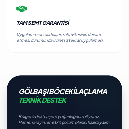
TAM SEMT GARANTISI
Uygulama sonrası haşere aktivitesinin devam
etmesi durumunda ücretsiz tekrar uygulaması.
GÖLBAŞI BÖCEK İLAÇLAMA
TEKNIK DESTEK
Bölgenizdeki haşere yoğunluğunu biliyoruz.
Hemen arayın, en etkili çözüm planını hazırlayalım.