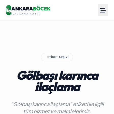
ANKARA
BÖCEK
İLAÇLAMA HATTI
ETIKET ARŞIVI
Gölbaşı karınca
ilaçlama
"Gölbaşı karınca ilaçlama" etiketi ile ilgili
tüm hizmet ve makalelerimiz.