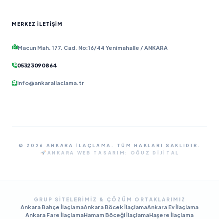
MERKEZ İLETIŞIM
Macun Mah. 177. Cad. No:16/44 Yenimahalle / ANKARA
0532 309 08 64
info@ankarailaclama.tr
© 2026 ANKARA İLAÇLAMA. TÜM HAKLARI SAKLIDIR.
ANKARA WEB TASARIM:
OĞUZ DIJITAL
GRUP SITELERIMIZ & ÇÖZÜM ORTAKLARIMIZ
Ankara Bahçe İlaçlama
Ankara Böcek İlaçlama
Ankara Ev İlaçlama
Ankara Fare İlaçlama
Hamam Böceği İlaçlama
Haşere İlaçlama