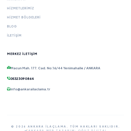
HIZMETLERIMIZ
HIZMET BÖLGELERI
BLOG
İLETIŞIM
MERKEZ İLETIŞIM
Macun Mah. 177. Cad. No:16/44 Yenimahalle / ANKARA
0532 309 08 64
info@ankarailaclama.tr
© 2026 ANKARA İLAÇLAMA. TÜM HAKLARI SAKLIDIR.
ANKARA WEB TASARIM:
OĞUZ DIJITAL