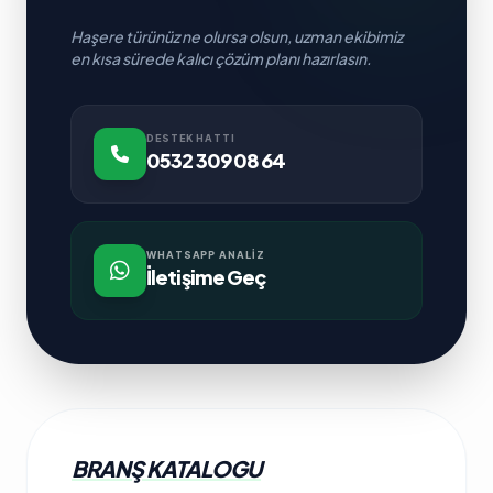
Haşere türünüz ne olursa olsun, uzman ekibimiz
en kısa sürede kalıcı çözüm planı hazırlasın.
DESTEK HATTI
0532 309 08 64
WHATSAPP ANALIZ
İletişime Geç
BRANŞ KATALOGU