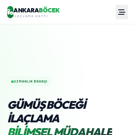
ANKARA
BÖCEK
İLAÇLAMA HATTI
UZMANLIK BRANŞI
GÜMÜŞ BÖCEĞI
İLAÇLAMA
BILIMSEL MÜDAHALE