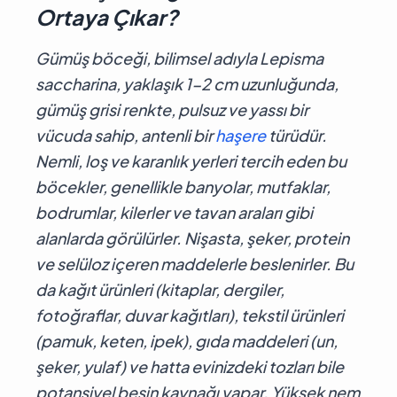
Ortaya Çıkar?
Gümüş böceği, bilimsel adıyla
Lepisma
saccharina
, yaklaşık 1-2 cm uzunluğunda,
gümüş grisi renkte, pulsuz ve yassı bir
vücuda sahip, antenli bir
haşere
türüdür.
Nemli, loş ve karanlık yerleri tercih eden bu
böcekler, genellikle banyolar, mutfaklar,
bodrumlar, kilerler ve tavan araları gibi
alanlarda görülürler. Nişasta, şeker, protein
ve selüloz içeren maddelerle beslenirler. Bu
da kağıt ürünleri (kitaplar, dergiler,
fotoğraflar, duvar kağıtları), tekstil ürünleri
(pamuk, keten, ipek), gıda maddeleri (un,
şeker, yulaf) ve hatta evinizdeki tozları bile
potansiyel besin kaynağı yapar. Yüksek nem