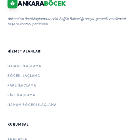
ANKARA
BÖCEK
Ankara'nın öncü ilaçlama servisi. Sağlık Bakanlığı onaylı, garantili ve bilimsel
haşere kontrol çözümleri.
HIZMET ALANLARI
HAŞERE İLAÇLAMA
BÖCEK İLAÇLAMA
FARE İLAÇLAMA
PIRE İLAÇLAMA
HAMAM BÖCEĞI İLAÇLAMA
KURUMSAL
ANASAYFA