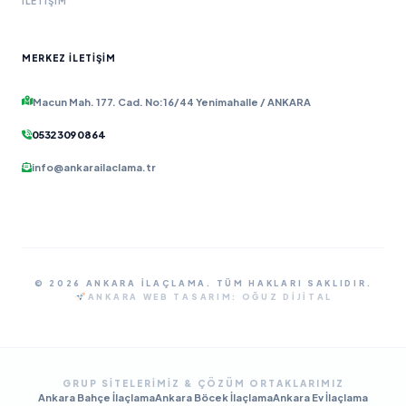
İLETIŞIM
MERKEZ İLETIŞIM
Macun Mah. 177. Cad. No:16/44 Yenimahalle / ANKARA
0532 309 08 64
info@ankarailaclama.tr
© 2026 ANKARA İLAÇLAMA. TÜM HAKLARI SAKLIDIR.
ANKARA WEB TASARIM:
OĞUZ DIJITAL
GRUP SITELERIMIZ & ÇÖZÜM ORTAKLARIMIZ
Ankara Bahçe İlaçlama
Ankara Böcek İlaçlama
Ankara Ev İlaçlama