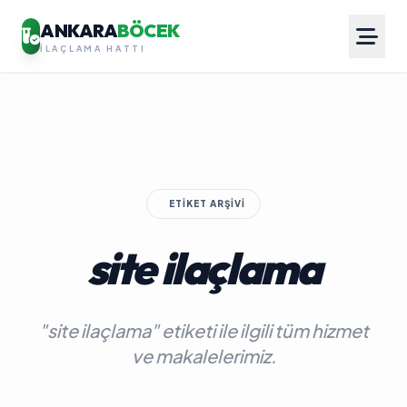
ANKARA
BÖCEK
İLAÇLAMA HATTI
ETIKET ARŞIVI
site ilaçlama
"site ilaçlama" etiketi ile ilgili tüm hizmet
ve makalelerimiz.