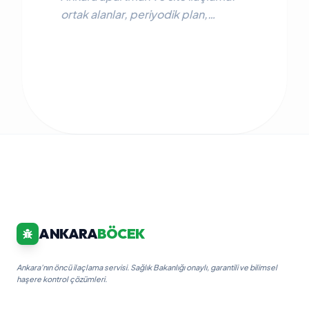
ortak alanlar, periyodik plan,
yöntemler ve güvenlik adımları.
Tablo + FAQ ile detaylı rehber.
ANKARA
BÖCEK
Ankara'nın öncü ilaçlama servisi. Sağlık Bakanlığı onaylı, garantili ve bilimsel
haşere kontrol çözümleri.