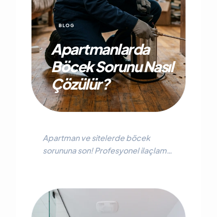
BLOG
Apartmanlarda
Böcek Sorunu Nasıl
Çözülür?
Apartman ve sitelerde böcek
sorununa son! Profesyonel ilaçlama
yöntemleri, bina yönetimi süreçleri
ve haşereyle mücadele yolları
hakkında her şey.