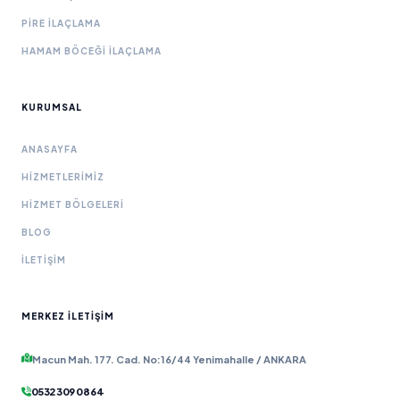
PIRE İLAÇLAMA
HAMAM BÖCEĞI İLAÇLAMA
KURUMSAL
ANASAYFA
HIZMETLERIMIZ
HIZMET BÖLGELERI
BLOG
İLETIŞIM
MERKEZ İLETIŞIM
Macun Mah. 177. Cad. No:16/44 Yenimahalle / ANKARA
0532 309 08 64