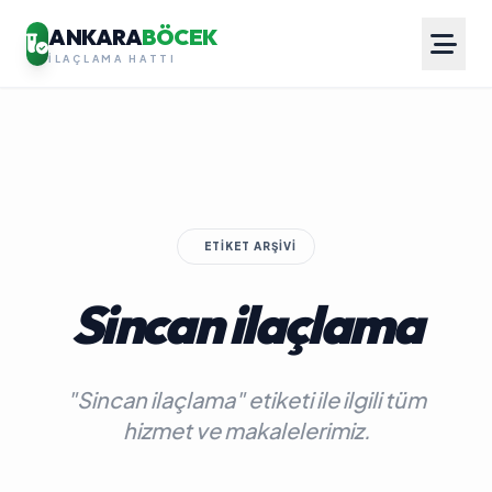
ANKARA
BÖCEK
İLAÇLAMA HATTI
ETIKET ARŞIVI
Sincan ilaçlama
"Sincan ilaçlama" etiketi ile ilgili tüm
hizmet ve makalelerimiz.