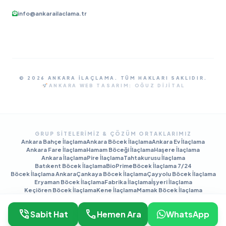
info@ankarailaclama.tr
© 2026 ANKARA İLAÇLAMA. TÜM HAKLARI SAKLIDIR.
ANKARA WEB TASARIM:
OĞUZ DIJITAL
GRUP SITELERIMIZ & ÇÖZÜM ORTAKLARIMIZ
Ankara Bahçe İlaçlama
Ankara Böcek İlaçlama
Ankara Ev İlaçlama
Ankara Fare İlaçlama
Hamam Böceği İlaçlama
Haşere İlaçlama
Ankara İlaçlama
Pire İlaçlama
Tahtakurusu İlaçlama
Batıkent Böcek İlaçlama
BioPrime
Böcek İlaçlama 7/24
Böcek İlaçlama Ankara
Çankaya Böcek İlaçlama
Çayyolu Böcek İlaçlama
Eryaman Böcek İlaçlama
Fabrika İlaçlama
İşyeri İlaçlama
Keçiören Böcek İlaçlama
Kene İlaçlama
Mamak Böcek İlaçlama
Tahtakurusu İlaçlama TR
Yenimahalle Böcek İlaçlama
phone_in_talk
call
Sabit Hat
Hemen Ara
WhatsApp