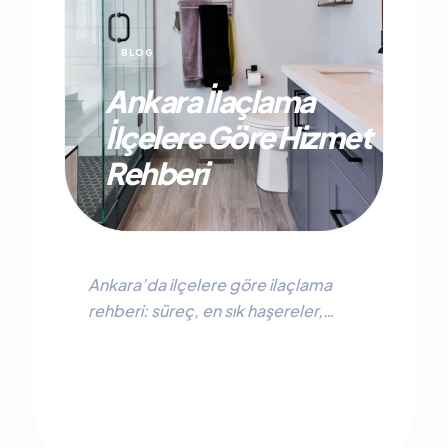
BLOG
Ankara İlaçlama
İlçelere Göre Hizmet
Rehberi
Ankara’da ilçelere göre ilaçlama
rehberi: süreç, en sık haşereler,
bölge linkleri, tablo ve SEO uyumlu
SSS.