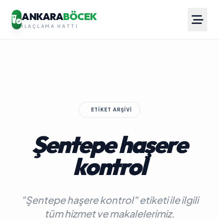
ANKARA
BÖCEK
İLAÇLAMA HATTI
ETIKET ARŞIVI
Şentepe haşere
kontrol
"Şentepe haşere kontrol" etiketi ile ilgili
tüm hizmet ve makalelerimiz.