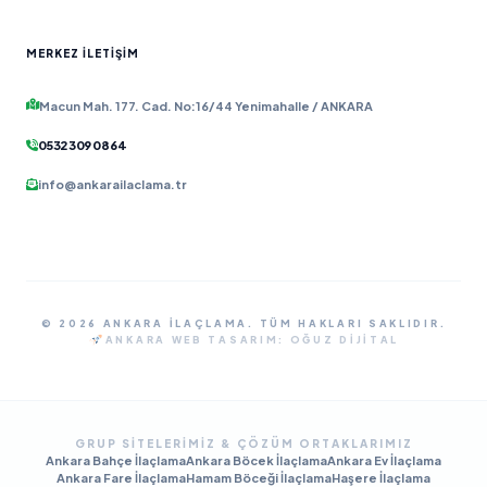
MERKEZ İLETIŞIM
Macun Mah. 177. Cad. No:16/44 Yenimahalle / ANKARA
0532 309 08 64
info@ankarailaclama.tr
© 2026 ANKARA İLAÇLAMA. TÜM HAKLARI SAKLIDIR.
ANKARA WEB TASARIM:
OĞUZ DIJITAL
GRUP SITELERIMIZ & ÇÖZÜM ORTAKLARIMIZ
Ankara Bahçe İlaçlama
Ankara Böcek İlaçlama
Ankara Ev İlaçlama
Ankara Fare İlaçlama
Hamam Böceği İlaçlama
Haşere İlaçlama