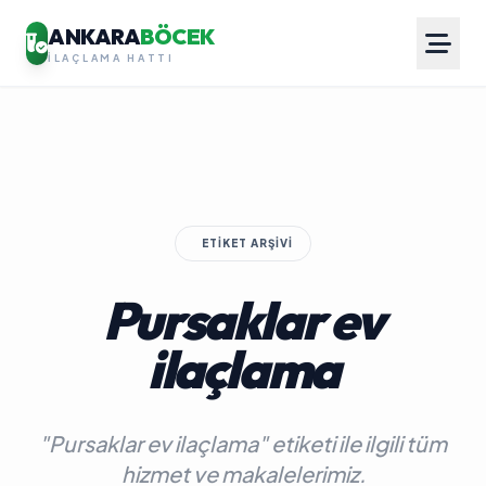
ANKARA
BÖCEK
İLAÇLAMA HATTI
ETIKET ARŞIVI
Pursaklar ev
ilaçlama
"Pursaklar ev ilaçlama" etiketi ile ilgili tüm
hizmet ve makalelerimiz.