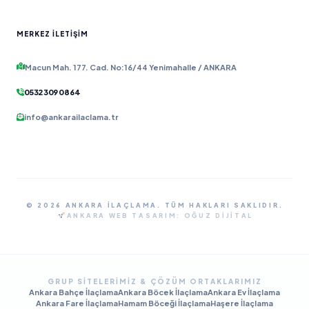
MERKEZ İLETIŞIM
Macun Mah. 177. Cad. No:16/44 Yenimahalle / ANKARA
0532 309 08 64
info@ankarailaclama.tr
© 2026 ANKARA İLAÇLAMA. TÜM HAKLARI SAKLIDIR.
ANKARA WEB TASARIM:
OĞUZ DIJITAL
GRUP SITELERIMIZ & ÇÖZÜM ORTAKLARIMIZ
Ankara Bahçe İlaçlama
Ankara Böcek İlaçlama
Ankara Ev İlaçlama
Ankara Fare İlaçlama
Hamam Böceği İlaçlama
Haşere İlaçlama