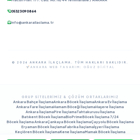
0532 309 08 64
info@ankarailaclama.tr
© 2026 ANKARA İLAÇLAMA. TÜM HAKLARI SAKLIDIR.
ANKARA WEB TASARIM:
OĞUZ DIJITAL
GRUP SITELERIMIZ & ÇÖZÜM ORTAKLARIMIZ
Ankara Bahçe İlaçlama
Ankara Böcek İlaçlama
Ankara Ev İlaçlama
Ankara Fare İlaçlama
Hamam Böceği İlaçlama
Haşere İlaçlama
Ankara İlaçlama
Pire İlaçlama
Tahtakurusu İlaçlama
Batıkent Böcek İlaçlama
BioPrime
Böcek İlaçlama 7/24
Böcek İlaçlama Ankara
Çankaya Böcek İlaçlama
Çayyolu Böcek İlaçlama
Eryaman Böcek İlaçlama
Fabrika İlaçlama
İşyeri İlaçlama
Keçiören Böcek İlaçlama
Kene İlaçlama
Mamak Böcek İlaçlama
Tahtakurusu İlaçlama TR
Yenimahalle Böcek İlaçlama