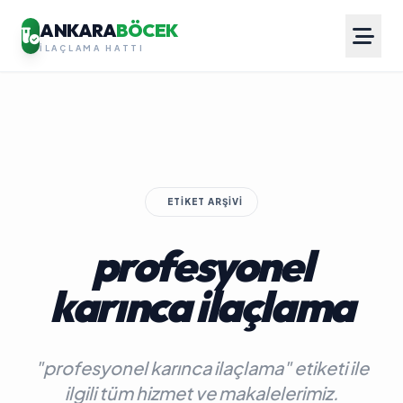
ANKARA
BÖCEK
İLAÇLAMA HATTI
ETIKET ARŞIVI
profesyonel
karınca ilaçlama
"profesyonel karınca ilaçlama" etiketi ile
ilgili tüm hizmet ve makalelerimiz.