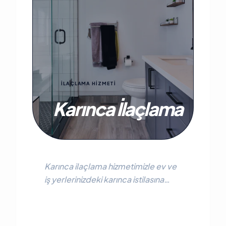
İLAÇLAMA HİZMETİ
Karınca İlaçlama
Karınca ilaçlama hizmetimizle ev ve
iş yerlerinizdeki karınca istilasına
profesyonel ve kalıcı çözümler
sunuyoruz. Güvenli yöntemlerle
koloni kontrolü.