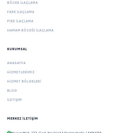
BÖCEK İLAÇLAMA
FARE İLAÇLAMA
PIRE İLAÇLAMA
HAMAM BÖCEĞI İLAÇLAMA
KURUMSAL
ANASAYFA
HIZMETLERIMIZ
HIZMET BÖLGELERI
BLOG
İLETIŞIM
MERKEZ İLETIŞIM
Macun Mah. 177. Cad. No:16/44 Yenimahalle / ANKARA