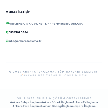
MERKEZ İLETIŞIM
Macun Mah. 177. Cad. No:16/44 Yenimahalle / ANKARA
0532 309 08 64
info@ankarailaclama.tr
© 2026 ANKARA İLAÇLAMA. TÜM HAKLARI SAKLIDIR.
ANKARA WEB TASARIM:
OĞUZ DIJITAL
GRUP SITELERIMIZ & ÇÖZÜM ORTAKLARIMIZ
Ankara Bahçe İlaçlama
Ankara Böcek İlaçlama
Ankara Ev İlaçlama
Ankara Fare İlaçlama
Hamam Böceği İlaçlama
Haşere İlaçlama