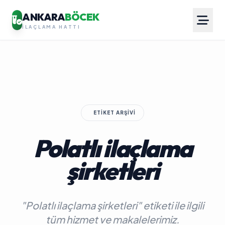
ANKARA
BÖCEK
İLAÇLAMA HATTI
ETIKET ARŞIVI
Polatlı ilaçlama
şirketleri
"Polatlı ilaçlama şirketleri" etiketi ile ilgili
tüm hizmet ve makalelerimiz.