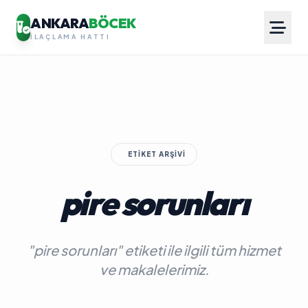
ANKARA
BÖCEK
İLAÇLAMA HATTI
ETIKET ARŞIVI
pire sorunları
"pire sorunları" etiketi ile ilgili tüm hizmet
ve makalelerimiz.