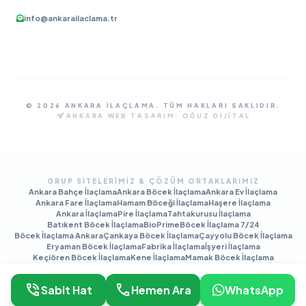
info@ankarailaclama.tr
© 2026 ANKARA İLAÇLAMA. TÜM HAKLARI SAKLIDIR.
ANKARA WEB TASARIM:
OĞUZ DIJITAL
GRUP SITELERIMIZ & ÇÖZÜM ORTAKLARIMIZ
Ankara Bahçe İlaçlama
Ankara Böcek İlaçlama
Ankara Ev İlaçlama
Ankara Fare İlaçlama
Hamam Böceği İlaçlama
Haşere İlaçlama
Ankara İlaçlama
Pire İlaçlama
Tahtakurusu İlaçlama
Batıkent Böcek İlaçlama
BioPrime
Böcek İlaçlama 7/24
Böcek İlaçlama Ankara
Çankaya Böcek İlaçlama
Çayyolu Böcek İlaçlama
Eryaman Böcek İlaçlama
Fabrika İlaçlama
İşyeri İlaçlama
Keçiören Böcek İlaçlama
Kene İlaçlama
Mamak Böcek İlaçlama
Tahtakurusu İlaçlama TR
Yenimahalle Böcek İlaçlama
phone_in_talk
call
Sabit Hat
Hemen Ara
WhatsApp