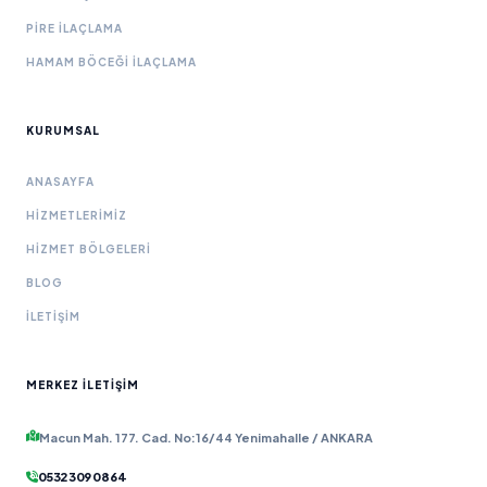
PIRE İLAÇLAMA
HAMAM BÖCEĞI İLAÇLAMA
KURUMSAL
ANASAYFA
HIZMETLERIMIZ
HIZMET BÖLGELERI
BLOG
İLETIŞIM
MERKEZ İLETIŞIM
Macun Mah. 177. Cad. No:16/44 Yenimahalle / ANKARA
0532 309 08 64