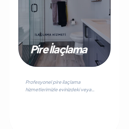
İLAÇLAMA HİZMETİ
Pire İlaçlama
Profesyonel pire ilaçlama
hizmetlerimizle evinizdeki veya
işyerinizdeki pire sorununa kesin ve
kalıcı çözüm bulun. Sağlığınızı tehdit
eden pirelerden kurtulun.