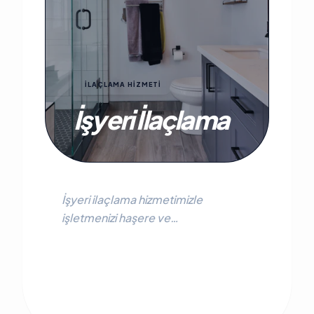
İLAÇLAMA HİZMETİ
İşyeri İlaçlama
İşyeri ilaçlama hizmetimizle
işletmenizi haşere ve
kemirgenlerden koruyun. Sağlıklı,
hijyenik ve verimli çalışma ortamları
için profesyonel çözümler.