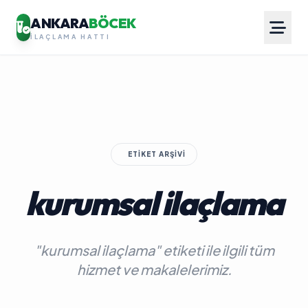
ANKARA
BÖCEK
İLAÇLAMA HATTI
ETIKET ARŞIVI
kurumsal ilaçlama
"kurumsal ilaçlama" etiketi ile ilgili tüm
hizmet ve makalelerimiz.