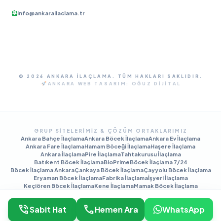
info@ankarailaclama.tr
© 2026 ANKARA İLAÇLAMA. TÜM HAKLARI SAKLIDIR.
ANKARA WEB TASARIM:
OĞUZ DIJITAL
GRUP SITELERIMIZ & ÇÖZÜM ORTAKLARIMIZ
Ankara Bahçe İlaçlama
Ankara Böcek İlaçlama
Ankara Ev İlaçlama
Ankara Fare İlaçlama
Hamam Böceği İlaçlama
Haşere İlaçlama
Ankara İlaçlama
Pire İlaçlama
Tahtakurusu İlaçlama
Batıkent Böcek İlaçlama
BioPrime
Böcek İlaçlama 7/24
Böcek İlaçlama Ankara
Çankaya Böcek İlaçlama
Çayyolu Böcek İlaçlama
Eryaman Böcek İlaçlama
Fabrika İlaçlama
İşyeri İlaçlama
Keçiören Böcek İlaçlama
Kene İlaçlama
Mamak Böcek İlaçlama
Tahtakurusu İlaçlama TR
Yenimahalle Böcek İlaçlama
phone_in_talk
call
Sabit Hat
Hemen Ara
WhatsApp