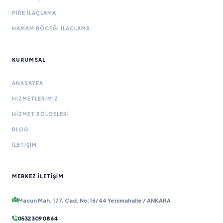
PIRE İLAÇLAMA
HAMAM BÖCEĞI İLAÇLAMA
KURUMSAL
ANASAYFA
HIZMETLERIMIZ
HIZMET BÖLGELERI
BLOG
İLETIŞIM
MERKEZ İLETIŞIM
Macun Mah. 177. Cad. No:16/44 Yenimahalle / ANKARA
0532 309 08 64