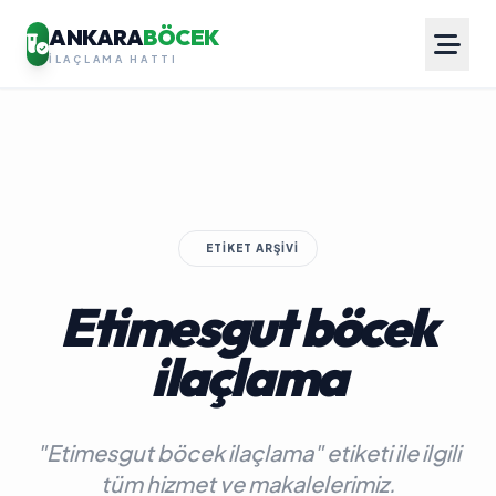
ANKARA
BÖCEK
İLAÇLAMA HATTI
ETIKET ARŞIVI
Etimesgut böcek
ilaçlama
"Etimesgut böcek ilaçlama" etiketi ile ilgili
tüm hizmet ve makalelerimiz.