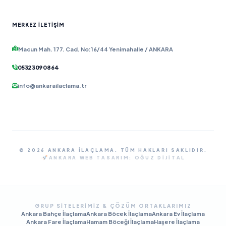
MERKEZ İLETIŞIM
Macun Mah. 177. Cad. No:16/44 Yenimahalle / ANKARA
0532 309 08 64
info@ankarailaclama.tr
© 2026 ANKARA İLAÇLAMA. TÜM HAKLARI SAKLIDIR.
ANKARA WEB TASARIM:
OĞUZ DIJITAL
GRUP SITELERIMIZ & ÇÖZÜM ORTAKLARIMIZ
Ankara Bahçe İlaçlama
Ankara Böcek İlaçlama
Ankara Ev İlaçlama
Ankara Fare İlaçlama
Hamam Böceği İlaçlama
Haşere İlaçlama