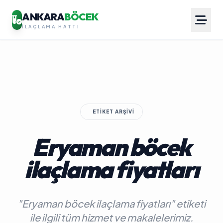
ANKARA
BÖCEK
İLAÇLAMA HATTI
ETIKET ARŞIVI
Eryaman böcek
ilaçlama fiyatları
"Eryaman böcek ilaçlama fiyatları" etiketi
ile ilgili tüm hizmet ve makalelerimiz.