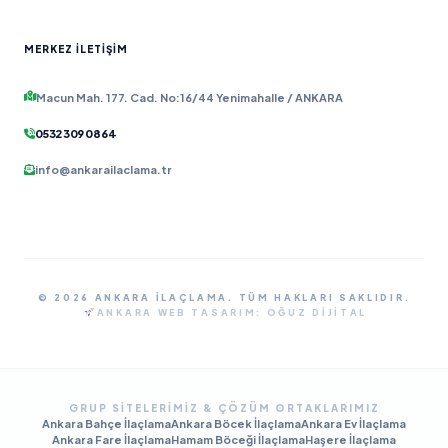
MERKEZ İLETIŞIM
Macun Mah. 177. Cad. No:16/44 Yenimahalle / ANKARA
0532 309 08 64
info@ankarailaclama.tr
© 2026 ANKARA İLAÇLAMA. TÜM HAKLARI SAKLIDIR.
ANKARA WEB TASARIM:
OĞUZ DIJITAL
GRUP SITELERIMIZ & ÇÖZÜM ORTAKLARIMIZ
Ankara Bahçe İlaçlama
Ankara Böcek İlaçlama
Ankara Ev İlaçlama
Ankara Fare İlaçlama
Hamam Böceği İlaçlama
Haşere İlaçlama