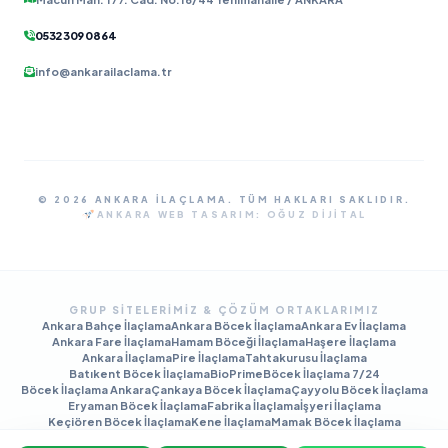
0532 309 08 64
info@ankarailaclama.tr
© 2026 ANKARA İLAÇLAMA. TÜM HAKLARI SAKLIDIR.
ANKARA WEB TASARIM:
OĞUZ DIJITAL
GRUP SITELERIMIZ & ÇÖZÜM ORTAKLARIMIZ
Ankara Bahçe İlaçlama
Ankara Böcek İlaçlama
Ankara Ev İlaçlama
Ankara Fare İlaçlama
Hamam Böceği İlaçlama
Haşere İlaçlama
Ankara İlaçlama
Pire İlaçlama
Tahtakurusu İlaçlama
Batıkent Böcek İlaçlama
BioPrime
Böcek İlaçlama 7/24
Böcek İlaçlama Ankara
Çankaya Böcek İlaçlama
Çayyolu Böcek İlaçlama
Eryaman Böcek İlaçlama
Fabrika İlaçlama
İşyeri İlaçlama
Keçiören Böcek İlaçlama
Kene İlaçlama
Mamak Böcek İlaçlama
Tahtakurusu İlaçlama TR
Yenimahalle Böcek İlaçlama