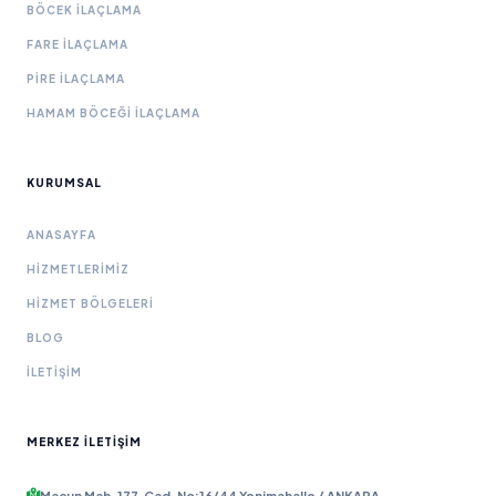
BÖCEK İLAÇLAMA
FARE İLAÇLAMA
PIRE İLAÇLAMA
HAMAM BÖCEĞI İLAÇLAMA
KURUMSAL
ANASAYFA
HIZMETLERIMIZ
HIZMET BÖLGELERI
BLOG
İLETIŞIM
MERKEZ İLETIŞIM
Macun Mah. 177. Cad. No:16/44 Yenimahalle / ANKARA