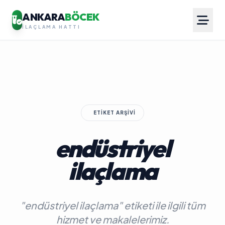
ANKARA
BÖCEK
İLAÇLAMA HATTI
ETIKET ARŞIVI
endüstriyel
ilaçlama
"endüstriyel ilaçlama" etiketi ile ilgili tüm
hizmet ve makalelerimiz.