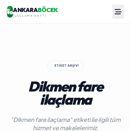
ANKARA
BÖCEK
İLAÇLAMA HATTI
ETIKET ARŞIVI
Dikmen fare
ilaçlama
"Dikmen fare ilaçlama" etiketi ile ilgili tüm
hizmet ve makalelerimiz.