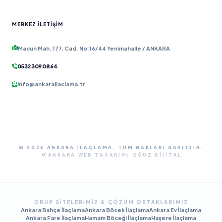
MERKEZ İLETIŞIM
Macun Mah. 177. Cad. No:16/44 Yenimahalle / ANKARA
0532 309 08 64
info@ankarailaclama.tr
© 2026 ANKARA İLAÇLAMA. TÜM HAKLARI SAKLIDIR.
ANKARA WEB TASARIM:
OĞUZ DIJITAL
GRUP SITELERIMIZ & ÇÖZÜM ORTAKLARIMIZ
Ankara Bahçe İlaçlama
Ankara Böcek İlaçlama
Ankara Ev İlaçlama
Ankara Fare İlaçlama
Hamam Böceği İlaçlama
Haşere İlaçlama