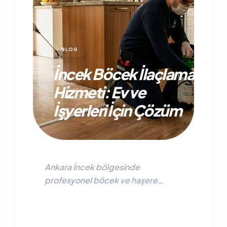
BLOG
İncek Böcek İlaçlama
Hizmeti: Ev ve
İşyerleri İçin Çözüm
Ankara İncek bölgesinde
profesyonel böcek ve haşere
ilaçlama. Villa, bahçe ve işyerleri için
%100 garantili, Sağlık Bakanlığı
onaylı ilaçlama hizmeti.