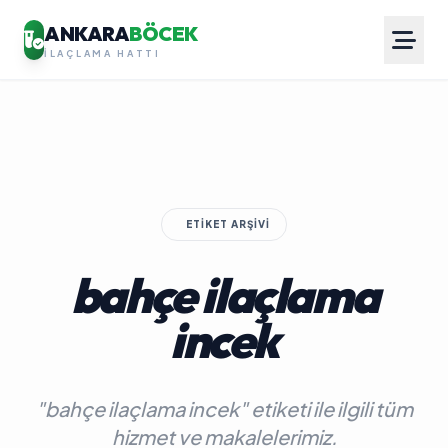
ANKARA
BÖCEK
İLAÇLAMA HATTI
ETIKET ARŞIVI
bahçe ilaçlama
incek
"bahçe ilaçlama incek" etiketi ile ilgili tüm
hizmet ve makalelerimiz.