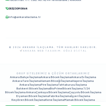
0532 309 08 64
info@ankarailaclama.tr
© 2026 ANKARA İLAÇLAMA. TÜM HAKLARI SAKLIDIR.
ANKARA WEB TASARIM:
OĞUZ DIJITAL
GRUP SITELERIMIZ & ÇÖZÜM ORTAKLARIMIZ
Ankara Bahçe İlaçlama
Ankara Böcek İlaçlama
Ankara Ev İlaçlama
Ankara Fare İlaçlama
Hamam Böceği İlaçlama
Haşere İlaçlama
Ankara İlaçlama
Pire İlaçlama
Tahtakurusu İlaçlama
Batıkent Böcek İlaçlama
BioPrime
Böcek İlaçlama 7/24
Böcek İlaçlama Ankara
Çankaya Böcek İlaçlama
Çayyolu Böcek İlaçlama
Eryaman Böcek İlaçlama
Fabrika İlaçlama
İşyeri İlaçlama
Keçiören Böcek İlaçlama
Kene İlaçlama
Mamak Böcek İlaçlama
Tahtakurusu İlaçlama TR
Yenimahalle Böcek İlaçlama