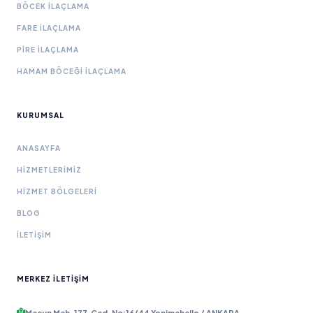
BÖCEK İLAÇLAMA
FARE İLAÇLAMA
PIRE İLAÇLAMA
HAMAM BÖCEĞI İLAÇLAMA
KURUMSAL
ANASAYFA
HIZMETLERIMIZ
HIZMET BÖLGELERI
BLOG
İLETIŞIM
MERKEZ İLETIŞIM
Macun Mah. 177. Cad. No:16/44 Yenimahalle / ANKARA