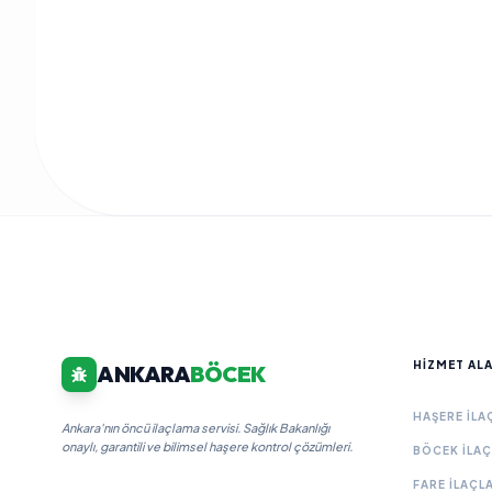
HIZMET AL
ANKARA
BÖCEK
HAŞERE İLA
Ankara'nın öncü ilaçlama servisi. Sağlık Bakanlığı
onaylı, garantili ve bilimsel haşere kontrol çözümleri.
BÖCEK İLA
FARE İLAÇL