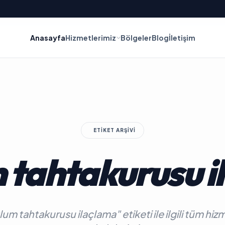
Anasayfa
Hizmetlerimiz
Bölgeler
Blog
İletişim
ETIKET ARŞIVI
 tahtakurusu i
um tahtakurusu ilaçlama" etiketi ile ilgili tüm hiz