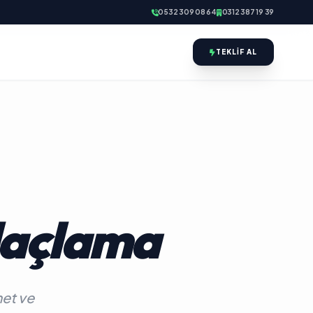
0532 309 08 64
0312 387 19 39
TEKLIF AL
laçlama
met ve