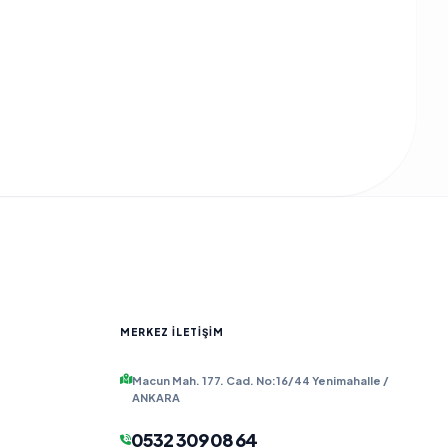
MERKEZ İLETIŞIM
Macun Mah. 177. Cad. No:16/44 Yenimahalle /
ANKARA
0532 309 08 64