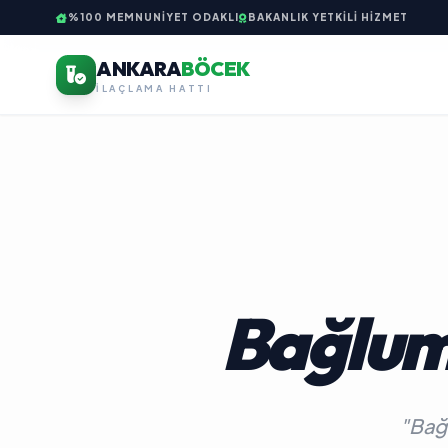
%100 MEMNUNIYET ODAKLI
BAKANLIK YETKILI HIZMET
ANKARA
BÖCEK
İLAÇLAMA HATTI
Bağlum
"Bağl