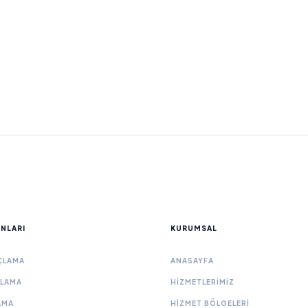
ANLARI
KURUMSAL
ÇLAMA
ANASAYFA
ÇLAMA
HIZMETLERIMIZ
AMA
HIZMET BÖLGELERI