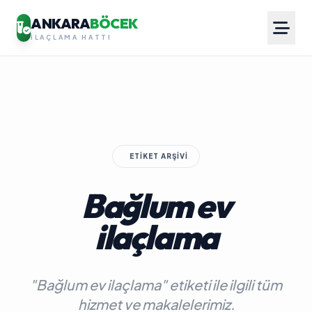
ANKARA
BÖCEK
İLAÇLAMA HATTI
ETIKET ARŞIVI
Bağlum ev
ilaçlama
"Bağlum ev ilaçlama" etiketi ile ilgili tüm
hizmet ve makalelerimiz.