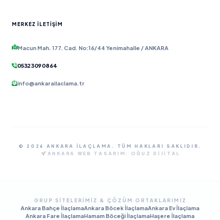
MERKEZ İLETIŞIM
Macun Mah. 177. Cad. No:16/44 Yenimahalle / ANKARA
0532 309 08 64
info@ankarailaclama.tr
© 2026 ANKARA İLAÇLAMA. TÜM HAKLARI SAKLIDIR.
ANKARA WEB TASARIM:
OĞUZ DIJITAL
GRUP SITELERIMIZ & ÇÖZÜM ORTAKLARIMIZ
Ankara Bahçe İlaçlama
Ankara Böcek İlaçlama
Ankara Ev İlaçlama
Ankara Fare İlaçlama
Hamam Böceği İlaçlama
Haşere İlaçlama