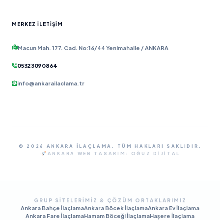
MERKEZ İLETIŞIM
Macun Mah. 177. Cad. No:16/44 Yenimahalle / ANKARA
0532 309 08 64
info@ankarailaclama.tr
© 2026 ANKARA İLAÇLAMA. TÜM HAKLARI SAKLIDIR.
ANKARA WEB TASARIM:
OĞUZ DIJITAL
GRUP SITELERIMIZ & ÇÖZÜM ORTAKLARIMIZ
Ankara Bahçe İlaçlama
Ankara Böcek İlaçlama
Ankara Ev İlaçlama
Ankara Fare İlaçlama
Hamam Böceği İlaçlama
Haşere İlaçlama