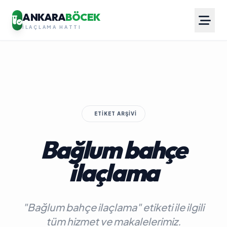
ANKARA
BÖCEK
İLAÇLAMA HATTI
ETIKET ARŞIVI
Bağlum bahçe
ilaçlama
"Bağlum bahçe ilaçlama" etiketi ile ilgili
tüm hizmet ve makalelerimiz.