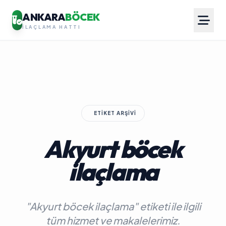
ANKARA
BÖCEK
İLAÇLAMA HATTI
ETIKET ARŞIVI
Akyurt böcek
ilaçlama
"Akyurt böcek ilaçlama" etiketi ile ilgili
tüm hizmet ve makalelerimiz.