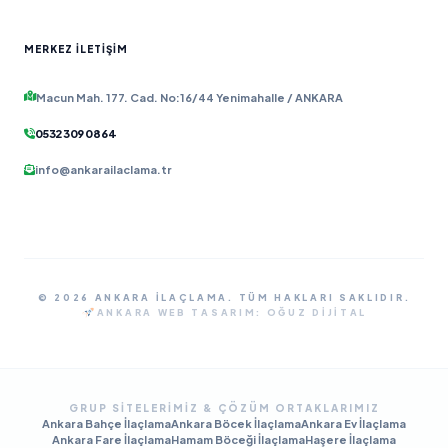
MERKEZ İLETIŞIM
Macun Mah. 177. Cad. No:16/44 Yenimahalle / ANKARA
0532 309 08 64
info@ankarailaclama.tr
© 2026 ANKARA İLAÇLAMA. TÜM HAKLARI SAKLIDIR.
ANKARA WEB TASARIM:
OĞUZ DIJITAL
GRUP SITELERIMIZ & ÇÖZÜM ORTAKLARIMIZ
Ankara Bahçe İlaçlama
Ankara Böcek İlaçlama
Ankara Ev İlaçlama
Ankara Fare İlaçlama
Hamam Böceği İlaçlama
Haşere İlaçlama