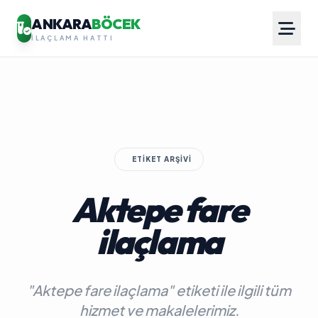
ANKARA
BÖCEK
İLAÇLAMA HATTI
ETIKET ARŞIVI
Aktepe fare
ilaçlama
"Aktepe fare ilaçlama" etiketi ile ilgili tüm
hizmet ve makalelerimiz.