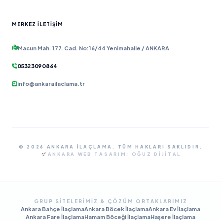
MERKEZ İLETIŞIM
Macun Mah. 177. Cad. No:16/44 Yenimahalle / ANKARA
0532 309 08 64
info@ankarailaclama.tr
© 2026 ANKARA İLAÇLAMA. TÜM HAKLARI SAKLIDIR.
ANKARA WEB TASARIM:
OĞUZ DIJITAL
GRUP SITELERIMIZ & ÇÖZÜM ORTAKLARIMIZ
Ankara Bahçe İlaçlama
Ankara Böcek İlaçlama
Ankara Ev İlaçlama
Ankara Fare İlaçlama
Hamam Böceği İlaçlama
Haşere İlaçlama