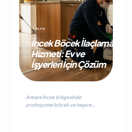
BLOG
İncek Böcek İlaçlama
Hizmeti: Ev ve
İşyerleri İçin Çözüm
Ankara İncek bölgesinde
profesyonel böcek ve haşere
ilaçlama. Villa, bahçe ve işyerleri için
%100 garantili, Sağlık Bakanlığı
onaylı ilaçlama hizmeti.