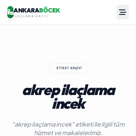
ANKARA
BÖCEK
İLAÇLAMA HATTI
ETIKET ARŞIVI
akrep ilaçlama
incek
"akrep ilaçlama incek" etiketi ile ilgili tüm
hizmet ve makalelerimiz.