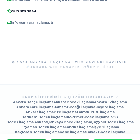
0532 309 08 64
info@ankarailaclama.tr
© 2026 ANKARA İLAÇLAMA. TÜM HAKLARI SAKLIDIR.
ANKARA WEB TASARIM:
OĞUZ DIJITAL
GRUP SITELERIMIZ & ÇÖZÜM ORTAKLARIMIZ
Ankara Bahçe İlaçlama
Ankara Böcek İlaçlama
Ankara Ev İlaçlama
Ankara Fare İlaçlama
Hamam Böceği İlaçlama
Haşere İlaçlama
Ankara İlaçlama
Pire İlaçlama
Tahtakurusu İlaçlama
Batıkent Böcek İlaçlama
BioPrime
Böcek İlaçlama 7/24
Böcek İlaçlama Ankara
Çankaya Böcek İlaçlama
Çayyolu Böcek İlaçlama
Eryaman Böcek İlaçlama
Fabrika İlaçlama
İşyeri İlaçlama
Keçiören Böcek İlaçlama
Kene İlaçlama
Mamak Böcek İlaçlama
Tahtakurusu İlaçlama TR
Yenimahalle Böcek İlaçlama