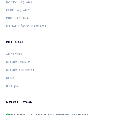
BÖCEK İLAÇLAMA
FARE İLAÇLAMA
PIRE İLAÇLAMA
HAMAM BÖCEĞI İLAÇLAMA
KURUMSAL
ANASAYFA
HIZMETLERIMIZ
HIZMET BÖLGELERI
BLOG
İLETIŞIM
MERKEZ İLETIŞIM
Macun Mah. 177. Cad. No:16/44 Yenimahalle / ANKARA