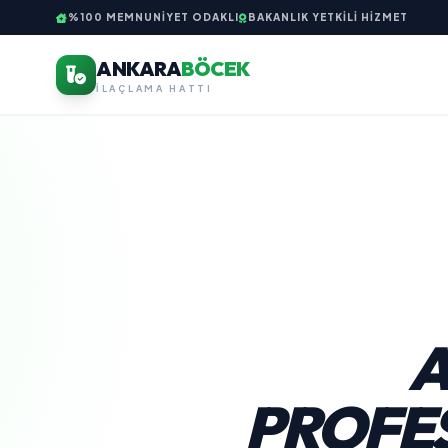
%100 MEMNUNIYET ODAKLI
BAKANLIK YETKILI HIZMET
ANKARA
BÖCEK
İLAÇLAMA HATTI
A
PROFES