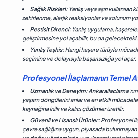
Sağlık Riskleri:
Yanlış veya aşırı kullanılan k
zehirlenme, alerjik reaksiyonlar ve solunum yolu
Pestisit Direnci:
Yanlış uygulama, haşereleri
geliştirmesine yol açabilir, bu da gelecekteki 
Yanlış Teşhis:
Hangi haşere türüyle mücadel
seçimine ve dolayısıyla başarısızlığa yol açar.
Profesyonel İlaçlamanın Temel Av
Uzmanlık ve Deneyim:
Ankarailaclama
'nı
yaşam döngülerini anlar ve en etkili mücadele s
kaynağına inilir ve kalıcı çözümler üretilir.
Güvenli ve Lisanslı Ürünler:
Profesyonel ila
çevre sağlığına uygun, piyasada bulunmayan
ve doğru yöntemlerle uygulanarak maksimum e