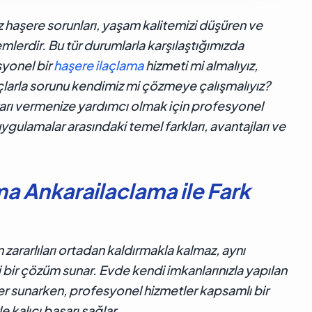
cı mı?
z haşere sorunları, yaşam kalitemizi düşüren ve
emlerdir. Bu tür durumlarla karşılaştığımızda
syonel bir
haşere ilaçlama
hizmeti mi almalıyız,
açlarla sorunu kendimiz mi çözmeye çalışmalıyız?
arı vermenize yardımcı olmak için profesyonel
uygulamalar arasındaki temel farkları, avantajları ve
a Ankarailaclama ile Fark
zararlıları ortadan kaldırmakla kalmaz, aynı
bir çözüm sunar. Evde kendi imkanlarınızla yapılan
er sunarken, profesyonel hizmetler kapsamlı bir
e kalıcı başarı sağlar.