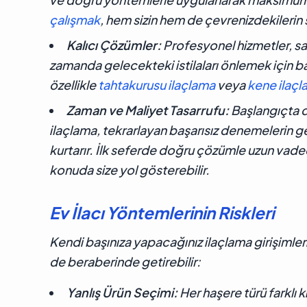
çalışmak
, hem sizin hem de çevrenizdekilerin s
Kalıcı Çözümler:
Profesyonel hizmetler, s
zamanda gelecekteki istilaları önlemek için bar
özellikle
tahtakurusu ilaçlama
veya
kene ilaç
Zaman ve Maliyet Tasarrufu:
Başlangıçta d
ilaçlama, tekrarlayan başarısız denemelerin 
kurtarır. İlk seferde doğru çözümle uzun vaded
konuda size yol gösterebilir.
Ev İlacı Yöntemlerinin Riskleri
Kendi başınıza yapacağınız ilaçlama girişimleri
de beraberinde getirebilir:
Yanlış Ürün Seçimi:
Her haşere türü farklı 