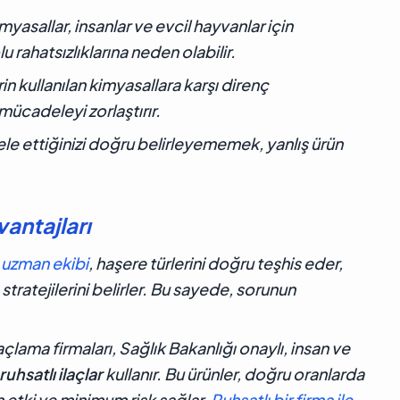
imyasallar, insanlar ve evcil hayvanlar için
 rahatsızlıklarına neden olabilir.
n kullanılan kimyasallara karşı direnç
mücadeleyi zorlaştırır.
e ettiğinizi doğru belirleyememek, yanlış ürün
antajları
n
uzman ekibi
, haşere türlerini doğru teşhis eder,
tratejilerini belirler. Bu sayede, sorunun
çlama firmaları, Sağlık Bakanlığı onaylı, insan ve
ruhsatlı ilaçlar
kullanır. Bu ürünler, doğru oranlarda
tki ve minimum risk sağlar.
Ruhsatlı bir firma ile