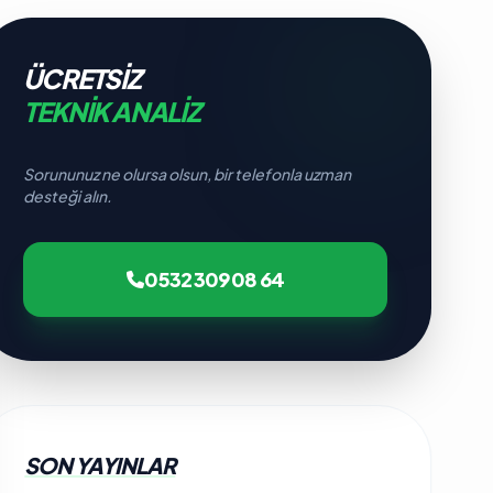
ÜCRETSIZ
TEKNIK ANALIZ
Sorununuz ne olursa olsun, bir telefonla uzman
desteği alın.
0532 309 08 64
SON YAYINLAR