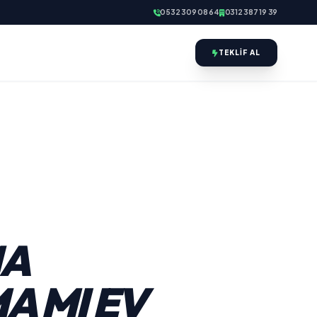
0532 309 08 64
0312 387 19 39
TEKLIF AL
MA
A MI EV