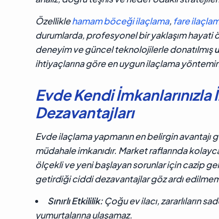
Özellikle
hamam böceği ilaçlama
,
fare ilaçla
durumlarda, profesyonel bir yaklaşım hayati 
deneyim ve güncel teknolojilerle donatılmış
u
ihtiyaçlarına göre en uygun ilaçlama yöntemini 
Evde Kendi İmkanlarınızla İ
Dezavantajları
Evde ilaçlama yapmanın en belirgin avantajı g
müdahale imkanıdır. Market raflarında kolayca
ölçekli ve yeni başlayan sorunlar için cazip g
getirdiği ciddi dezavantajlar göz ardı edilmem
Sınırlı Etkililik:
Çoğu ev ilacı, zararlıların s
yumurtalarına ulaşamaz.