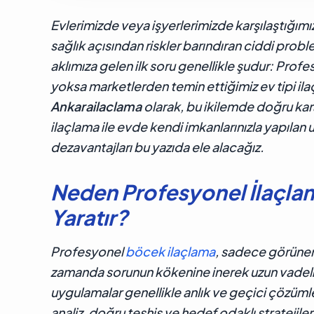
Ankarailaclama Profesyonel İlaçlama mı Ev İla
Evlerimizde veya işyerlerimizde karşılaştığımı
sağlık açısından riskler barındıran ciddi probl
aklımıza gelen ilk soru genellikle şudur: Profe
yoksa marketlerden temin ettiğimiz ev tipi il
Ankarailaclama
olarak, bu ikilemde doğru kar
ilaçlama ile evde kendi imkanlarınızla yapılan 
dezavantajları bu yazıda ele alacağız.
Neden Profesyonel İlaçlam
Yaratır?
Profesyonel
böcek ilaçlama
, sadece görünen 
zamanda sorunun kökenine inerek uzun vadeli 
uygulamalar genellikle anlık ve geçici çözüml
analiz, doğru teşhis ve hedef odaklı stratejilerl