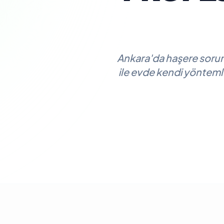
Ankara'da haşere sorun
ile evde kendi yöntemler