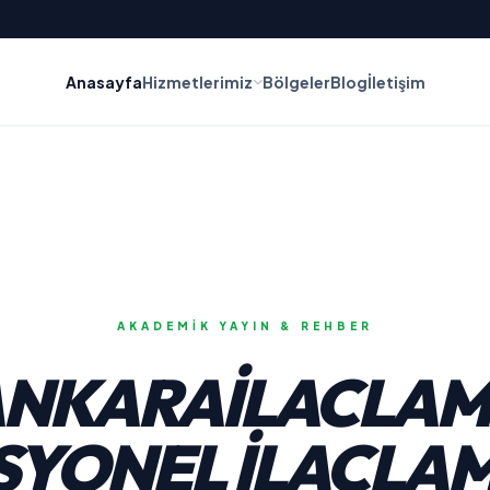
Anasayfa
Hizmetlerimiz
Bölgeler
Blog
İletişim
AKADEMIK YAYIN & REHBER
NKARAILACLA
YONEL İLAÇLAM